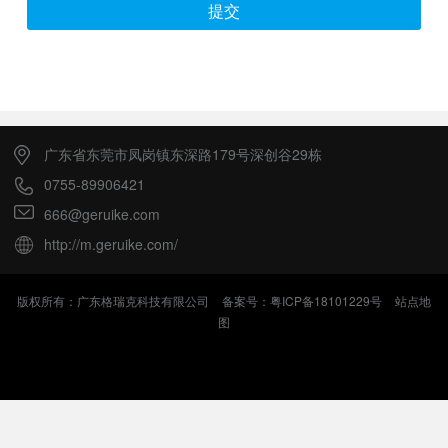
提交
广东省东莞市凤岗镇东深路179号深创谷29栋
0755-89906421
666@geruike.com
http://m.geruike.com/
版权所有：广东格瑞克科技有限公司
备案号：粤ICP备18101229号
站点地
图