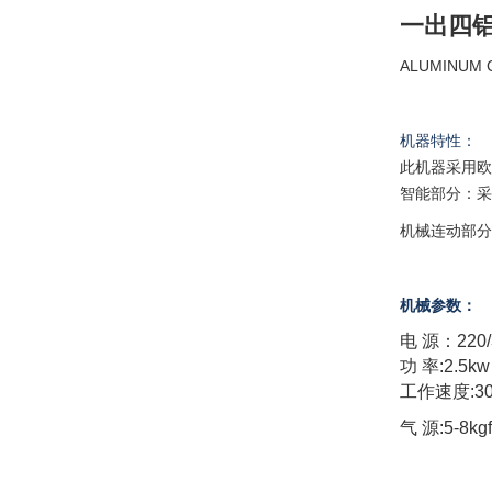
一出四
ALUMINUM 
机器特性：
此机器采用
智能部分：
机械连动部
机械参数：
电 源：220/3
功 率:2.5kw
工作速度:3
气 源:5-8kg