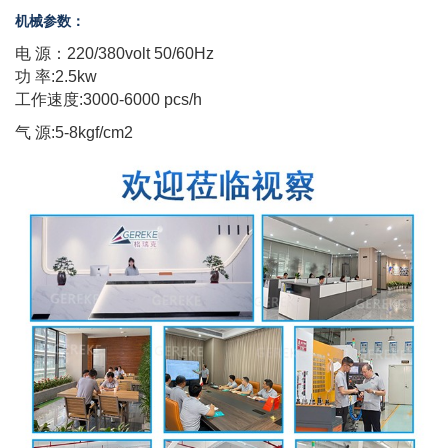
机械参数：
电 源：220/380volt 50/60Hz
功 率:2.5kw
工作速度:3
000-6000 pcs/h
气 源:5-8kgf/cm2