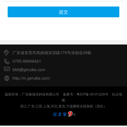
提交
广东省东莞市凤岗镇东深路179号深创谷29栋
0755-89906421
666@geruike.com
http://m.geruike.com/
版权所有：广东格瑞克科技有限公司
备案号：粤ICP备18101229号
站点地
图
浙江,广东,江苏,上海,河北,青岛,宁波横喷头组装机（四出）