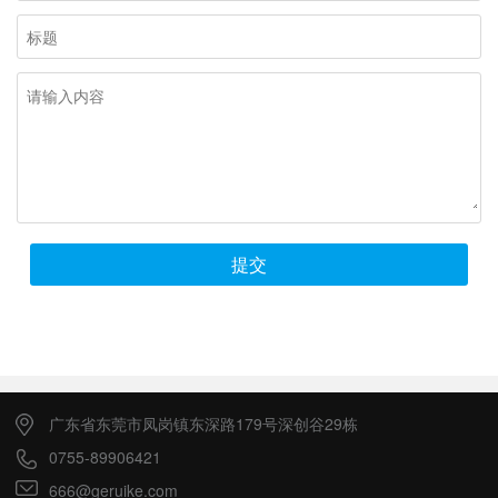
提交
广东省东莞市凤岗镇东深路179号深创谷29栋
0755-89906421
666@geruike.com